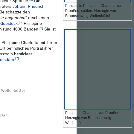
ischer Sprache.
Die
Prinzessin Philippine Charlotte von
eraters
Johann Friedrich
Preußen, spätere Herzogin von
Sie schätzte den
Braunschweig-Wolfenbüttel
che angenehm
“ erschienen
[5]
 Klopstock
.
Philippine
[6]
n rund 4000 Bänden.
Sie ist
Philippine Charlotte mit ihrem
rt befindliches Porträt ihrer
rzogin bestickter
[7]
otsdam
.
-Wolfenbüttel
Philippine Charlotte von Preußen,
1763)
Herzogin von Braunschweig-
Wolfenbüttel