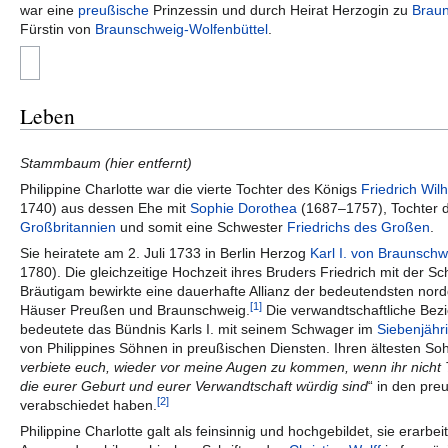
war eine
preußische
Prinzessin und durch Heirat Herzogin zu
Brau
Fürstin von
Braunschweig-Wolfenbüttel
.
Leben
Stammbaum (hier entfernt)
Philippine Charlotte war die vierte Tochter des Königs
Friedrich Wil
1740) aus dessen Ehe mit
Sophie Dorothea
(1687–1757), Tochter 
Großbritannien
und somit eine Schwester
Friedrichs des Großen
.
Sie heiratete am 2. Juli 1733 in Berlin Herzog
Karl I. von Braunschw
1780). Die gleichzeitige Hochzeit ihres Bruders Friedrich mit der S
Bräutigam bewirkte eine dauerhafte Allianz der bedeutendsten nor
[1]
Häuser Preußen und Braunschweig.
Die verwandtschaftliche Bez
bedeutete das Bündnis Karls I. mit seinem Schwager im
Siebenjähr
von Philippines Söhnen in preußischen Diensten. Ihren ältesten Sohn
verbiete euch, wieder vor meine Augen zu kommen, wenn ihr nicht
die eurer Geburt und eurer Verwandtschaft würdig sind
“ in den pre
[2]
verabschiedet haben.
Philippine Charlotte galt als feinsinnig und hochgebildet, sie erarbei