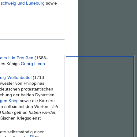
nschweig und Lüneburg
sowie
helm I. in Preußen
(1688–
des Königs
Georg I. von
eig-Wolfenbüttel
(1713–
chwester von Philippines
ddeutschen protestantischen
iehung der beiden Dynastien
igen Krieg
sowie die Karriere
 soll sie mit den Worten: „
Ich
 Thaten gethan haben werdet,
ußischen Kriegsdienst
tete selbstständig einen
[3]