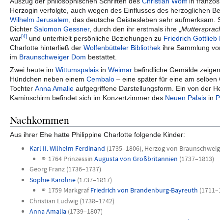
Auszug der philosophischen Schriften des
Christian Wolff
in französ
Herzogin verfolgte, auch wegen des Einflusses des herzoglichen B
Wilhelm Jerusalem
, das deutsche Geistesleben sehr aufmerksam. 
Dichter
Salomon Gessner
, durch den ihr erstmals ihre „
Mutterspra
[4]
war
und unterhielt persönliche Beziehungen zu
Friedrich Gottlieb
Charlotte hinterließ der
Wolfenbütteler Bibliothek
ihre Sammlung vo
im
Braunschweiger Dom
bestattet.
Zwei heute im
Wittumspalais
in
Weimar
befindliche Gemälde zeigen 
Hündchen neben einem
Cembalo
– eine später für eine am selben O
Tochter
Anna Amalie
aufgegriffene Darstellungsform. Ein von der He
Kaminschirm befindet sich im Konzertzimmer des
Neuen Palais
in
P
Nachkommen
Aus ihrer Ehe hatte Philippine Charlotte folgende Kinder:
Karl II. Wilhelm Ferdinand
(1735–1806), Herzog von Braunschweig
⚭ 1764 Prinzessin
Augusta von Großbritannien
(1737–1813)
Georg Franz (1736–1737)
Sophie Karoline
(1737–1817)
⚭ 1759 Markgraf
Friedrich von Brandenburg-Bayreuth
(1711–
Christian Ludwig (1738–1742)
Anna Amalia
(1739–1807)