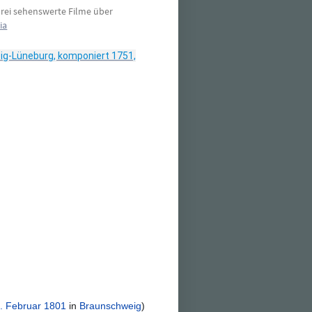
rei sehenswerte Filme über
ia
eig-Lüneburg, komponiert 1751,
. Februar
1801
in
Braunschweig
)