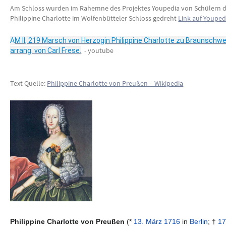
Am Schloss wurden im Rahemne des Projektes Youpedia von Schülern d
Philippine Charlotte im Wolfenbütteler Schloss gedreht
Link auf Youped
A
M II, 219 Marsch von Herzogin Philippine Charlotte zu Braunschw
- youtube
arrang. von Carl Frese.
Text Quelle:
Philippine Charlotte von Preußen – Wikipedia
Philippine Charlotte von Preußen
(*
13. März
1716
in
Berlin
; †
17