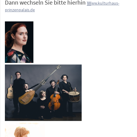
Dann wechseln Sie bitte hierhin
w
ww.kulturhaus-
prinzenpalais.de