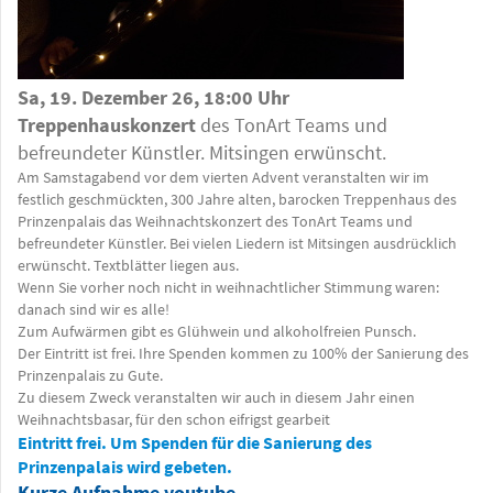
Sa, 19. Dezember 26, 18:00 Uhr
Treppenhauskonzert
des TonArt Teams und
befreundeter Künstler. Mitsingen erwünscht.
Am Samstagabend vor dem vierten Advent veranstalten wir im
festlich geschmückten, 300 Jahre alten, barocken Treppenhaus des
Prinzenpalais das Weihnachtskonzert des TonArt Teams und
befreundeter Künstler. Bei vielen Liedern ist Mitsingen ausdrücklich
erwünscht. Textblätter liegen aus.
Wenn Sie vorher noch nicht in weihnachtlicher Stimmung waren:
danach sind wir es alle!
Zum Aufwärmen gibt es Glühwein und alkoholfreien Punsch.
Der Eintritt ist frei. Ihre Spenden kommen zu 100% der Sanierung des
Prinzenpalais zu Gute.
Zu diesem Zweck veranstalten wir auch in diesem Jahr einen
Weihnachtsbasar, für den schon eifrigst gearbeit
Eintritt frei. Um Spenden für die Sanierung des
Prinzenpalais wird gebeten.
Kurze Aufnahme youtube