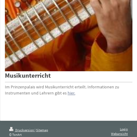
Musikunterricht
Im Prinzenpalais wird Musikunterricht erteilt. Informationen zu
Instrumenten und Lehrern gibt es
hier.
Login
Druckversion
|
Sitemap
Webansicht
© TonArt