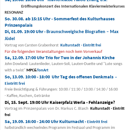
Klavierklasse Haiou Zhang u.a.
Eröffnungskonzert des Internationalen Klaviermeisterkurses
RESONANZ
So. 30.08. ab 15:15 Uhr - Sommerfest des Kulturhauses
Prinzenpalais
Di, 01.09. 19:00 Uhr -
Braunschweigische Biografien – Max
Jüdel
Vortrag von Carsten Grabenhorst
Kulturstadt - Eintritt frei
Für die folgenden Veranstaltungen noch kein Vorverkauf
Sa, 12.09. 17:00 Uhr Trio for Two in der Johannis Kirche
John Dowland: Lautenlieder, Lauten-Soli, Lauten-Duette und "Lute songs
with a twist"
MPC&
TonArt
So, 13.09. 10:00 - 18:00 Uhr Tag des offenen Denkmals -
Eintritt frei
Freie Besichtigung & Führungen: 10:00 / 11:30 / 13:00 / 14:30 / 16:00
Kaffee, Kuchen, Getränke
-
Di, 15. Sept. 19:00 Uhr Kaiserpfalz Werla - Fehlanzeige?
Vortrag im Prinzenpalais von Dr. Markus C. Blaich
Kulturstadt - Eintritt
frei
Sa, 19.09. 16:00 - 24:00 Uhr Kulturnacht -
Eintritt frei
halbstündlich wechselndes Programm im Festsaal und Programm im