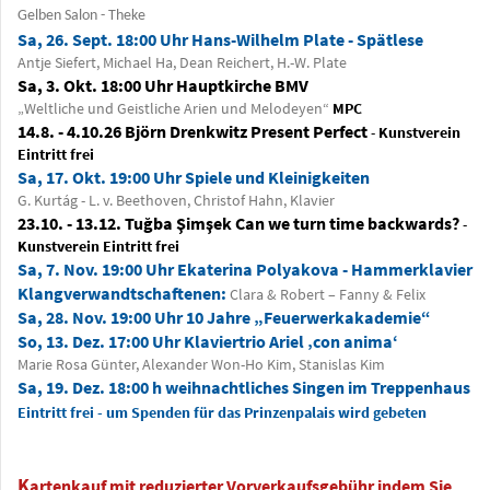
Gelben Salon - Theke
Sa, 26. Sept. 18:00 Uhr Hans-Wilhelm Plate - Spätlese
Antje Siefert, Michael Ha, Dean Reichert, H.-W. Plate
Sa, 3. Okt. 18:00 Uhr Hauptkirche BMV
„Weltliche und Geistliche Arien und Melodeyen“
MPC
14.8. - 4.10.26 Björn Drenkwitz Present Perfect
-
Kunstverein
Eintritt frei
Sa, 17. Okt. 19:00 Uhr Spiele und Kleinigkeiten
G. Kurtág - L. v. Beethoven, Christof Hahn, Klavier
23.10. - 13.12. Tuğba Şimşek Can we turn time backwards?
-
Kunstverein Eintritt frei
Sa, 7. Nov. 19:00 Uhr Ekaterina Polyakova - Hammerklavier
Klangverwandtschaftenen:
Clara & Robert – Fanny & Felix
Sa, 28. Nov. 19:00 Uhr 10 Jahre „Feuerwerkakademie“
So, 13. Dez. 17:00 Uhr Klaviertrio Ariel ‚con anima‘
Marie Rosa Günter, Alexander Won-Ho Kim, Stanislas Kim
Sa, 19. Dez. 18:00 h weihnachtliches Singen im Treppenhaus
Eintritt frei - um Spenden für das Prinzenpalais wird gebeten
K
artenkauf mit reduzierter Vorverkaufsgebühr indem Sie