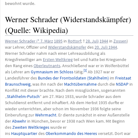
bewohnt wurde.
Werner Schrader (Widerstandskämpfer)
(Quelle: Wikipedia)
Werner Schrader (*
7. März
1895
in
Rottorf
; †
28. Juli
1944
in
Zossen
)
war Lehrer, Offizier und
Widerstandskämpfer
des
20. Juli 1944
.
Werner Schrader nahm nach einer Lehreausbildung als
Kriegsfreiwilliger am
Ersten Weltkrieg
teil und hatte bei Kriegsende
den Rang eines
Oberleutnants
. Anschließend war er in Wolfenbüttel
[1]
als Lehrer am
Gymnasium im Schloss
tätig.
Ab 1927 war er
Landesführer des
Bundes der Frontsoldaten (Stahlhelm)
im
Freistaat
Braunschweig
, was ihn nach der
Machtübernahme
durch die
NSDAP
in
Konflikt mit dieser brachte. Nach dem missglückten, sogenannten
„
Stahlhelm-Putsch
“ am 27. März 1933, wurde Schrader aus dem
Schuldienst entfernt und inhaftiert. Ab dem Herbst 1935 durfte er
wieder unterrichten, aber schon im November 1936 folgte seine
Einberufung zur
Wehrmacht
. Er diente zunächst in einer Außenstelle
der
Abwehr
in München, bevor er 1938 nach Wien kam. Mit Beginn
des
Zweiten Weltkrieges
wurde er
ins
Hauptquartier
des
Oberkommando des Heeres
versetzt. Dort war