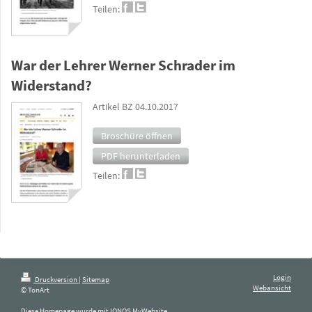
Teilen:
War der Lehrer Werner Schrader im
Widerstand?
Artikel BZ 04.10.2017
Broschüre öffnen
PDF herunterladen
Teilen:
Login
Druckversion
|
Sitemap
Webansicht
© TonArt
Diese Homepage wurde mit
IONOS MyWebsite