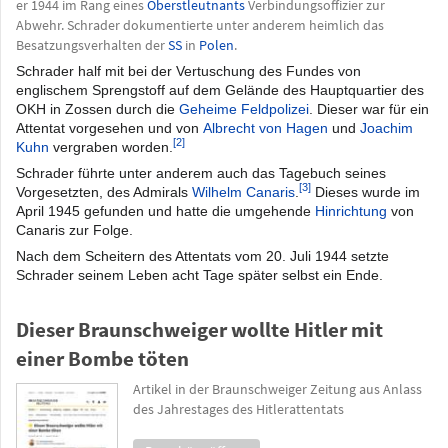
er 1944 im Rang eines
Oberstleutnants
Verbindungsoffizier zur
Abwehr. Schrader dokumentierte unter anderem heimlich das
Besatzungsverhalten der
SS
in
Polen
.
Schrader half mit bei der Vertuschung des Fundes von
englischem Sprengstoff auf dem Gelände des Hauptquartier des
OKH in Zossen durch die
Geheime Feldpolizei
. Dieser war für ein
Attentat vorgesehen und von
Albrecht von Hagen
und
Joachim
[2]
Kuhn
vergraben worden.
Schrader führte unter anderem auch das Tagebuch seines
[3]
Vorgesetzten, des Admirals
Wilhelm Canaris
.
Dieses wurde im
April 1945 gefunden und hatte die umgehende
Hinrichtung
von
Canaris zur Folge.
Nach dem Scheitern des Attentats vom 20. Juli 1944 setzte
Schrader seinem Leben acht Tage später selbst ein Ende.
Dieser Braunschweiger wollte Hitler mit
einer Bombe töten
Artikel in der Braunschweiger Zeitung aus Anlass
des Jahrestages des Hitlerattentats