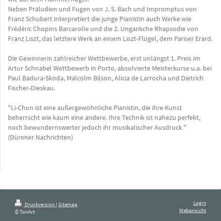
Neben Präludien und Fugen von J. S. Bach und Impromptus von
Franz Schubert interpretiert die junge Pianistin auch Werke wie
Frédéric Chopins Barcarolle und die 2. Ungarische Rhapsodie von
Franz Liszt, das letztere Werk an einem Liszt-Flügel, dem Pariser Erard.
Die Gewinnerin zahlreicher Wettbewerbe, erst unlängst 1. Preis im
Artur Schnabel Wettbewerb in Porto, absolvierte Meisterkurse u.a. bei
Paul Badura-Skoda, Malcolm Bilson, Alicia de Larrocha und Dietrich
Fischer-Dieskau.
"Li-Chun ist eine außergewöhnliche Pianistin, die ihre Kunst
beherrscht wie kaum eine andere. Ihre Technik ist nahezu perfekt,
noch bewundernswerter jedoch ihr musikalischer Ausdruck "
(Dürener Nachrichten)
Login
Druckversion
|
Sitemap
Webansicht
© TonArt