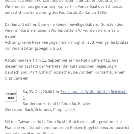
herzlich zu einem Konzert des Cellisten Lluis Claret (Andorra) ein.
Wir erinnern uns gern an sein Konzert im Venus-Saal des Schlosses
anlässlich der Einweihung des Pau Casals Denkmals 1985.
Der Eintritt ist frei. Über eine kleine freiwillige Gabe zu Gunsten des
Vereins “Gärtnermuseum Wolfenbüttel e.V.” würden wir uns sehr
freuen.
Achtung: keine Reservierungen mehr möglich, evtl. wenige Restplätze
vor Veranstaltungsbeginn. (s.o.)
Katalonien feiert am 11. September seinen Nationalfeiertag. Aus
diesem Anlass lädt der Vertreter der katalanischen Regierung in
Deutschland, Martí Estruch Axmacher, Sie vor dem Konzert zu einem
Glas Cava ein.
Sa, 03. Okt, 20.00 Uhr
Prinzenpalais Wolfenbüttel, Reichsstr.
1
Sonderkonzert mit Li-Chun Su, Klavier
Werke von Bach, Schubert, Chopin, Liszt
Mit der Taiwaneserin Li-Chun Su stellt sich eine außergewöhnliche
Pianistin vor, die auf dem modernen Konzertflügel ebenso zuhause ist
wie auf dem Hammerflügel.