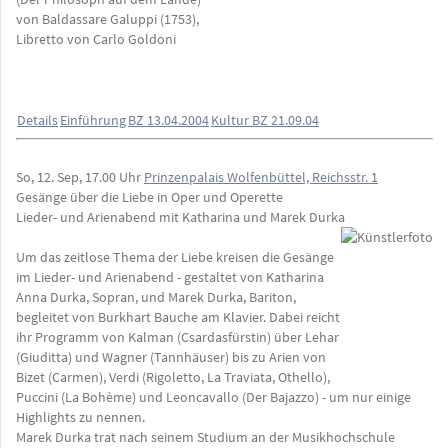
von Baldassare Galuppi (1753),
Libretto von Carlo Goldoni
Details
Einführung
BZ 13.04.2004
Kultur BZ 21.09.04
So, 12. Sep, 17.00 Uhr
Prinzenpalais Wolfenbüttel, Reichsstr. 1
Gesänge über die Liebe in Oper und Operette
Lieder- und Arienabend mit Katharina und Marek Durka
Um das zeitlose Thema der Liebe kreisen die Gesänge
im Lieder- und Arienabend - gestaltet von Katharina
Anna Durka, Sopran, und Marek Durka, Bariton,
begleitet von Burkhart Bauche am Klavier. Dabei reicht
ihr Programm von Kalman (Csardasfürstin) über Lehar
(Giuditta) und Wagner (Tannhäuser) bis zu Arien von
Bizet (Carmen), Verdi (Rigoletto, La Traviata, Othello),
Puccini (La Bohème) und Leoncavallo (Der Bajazzo) - um nur einige
Highlights zu nennen.
Marek Durka trat nach seinem Studium an der Musikhochschule