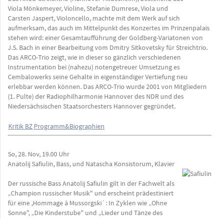
Viola Mönkemeyer, Violine, Stefanie Dumrese, Viola und
Carsten Jaspert, Violoncello, machte mit dem Werk auf sich
aufmerksam, das auch im Mittelpunkt des Konzertes im Prinzenpalais
stehen wird: einer Gesamtaufführung der Goldberg-Variatonen von
J.S. Bach in einer Bearbeitung vom Dmitry Sitkovetsky für Streichtrio.
Das ARCO-Trio zeigt, wie in dieser so gänzlich verschiedenen
Instrumentation bei (nahezu) notengetreuer Umsetzung es
Cembalowerks seine Gehalte in eigenständiger Vertiefung neu
erlebbar werden können. Das ARCO-Trio wurde 2001 von Mitgliedern
(1. Pulte) der Radiophilharmonie Hannover des NDR und des
Niedersächsischen Staatsorchesters Hannover gegründet.
Kritik BZ
Programm&Biographien
So, 28. Nov, 19.00 Uhr
Anatolij Safiulin, Bass, und Natascha Konsistorum, Klavier
Der russische Bass Anatolij Safiulin gilt in der Fachwelt als
„Champion russischer Musik" und erscheint prädestiniert
für eine ,Hommage à Mussorgski`: In Zyklen wie „Ohne
Sonne", „Die Kinderstube" und „Lieder und Tänze des