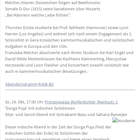
Melcher, Klavier. Dazwischen folgen auf Beethovens
Sonate D-Dur (1815) seine Variationen über Mozarts
„Bei Männern welche Liebe fühlen".
Thorsten Encke studierte bei Prof. Sehheim (Hannover) sowie Lynn
Harren (Los Angeles) und widmet sich nach einem Engagement als 1.
Solocellist in Gera inzwischen kammermusikalischen und solistischen
Aufgaben in Europa und den USA.
Franziska Melcher absolvierte nach ihrem Studium bei Karl Engel und
David Wilde Meisterklassen bei Karlheinz Kämmerling, Mieczyslaw
Horzowski und Leon Fleisher und konzertiert sowohl solistisch wie
auch in kammermusikalischen Besetzungen.
Abendprogramm
Kritik BZ
So, 24. Okt, 17.00 Uhr
Prinzenpalais Wolfenbüttel, Reichsstr. 1
'Durga Puja' mit indischen Solistinnen
Sitar- und Sarod Abend mit Somabanti Basu und Sahana Banerjee
Dieser indische Abend in der Zeit der Durga Puja (Fest der
indischen Göttin der Erde) ist Solistinnen der
Instrumentalmusik gewidmet und bietet einen Vergleich