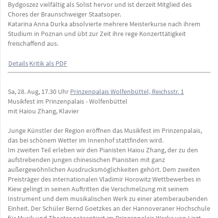
Bydgoszez vielfältig als Solist hervor und ist derzeit Mitglied des
Chores der Braunschweiger Staatsoper.
Katarina Anna Durka absolvierte mehrere Meisterkurse nach ihrem
Studium in Poznan und übt zur Zeit ihre rege Konzerttätigkeit
freischaffend aus.
Details
Kritik als PDF
Sa, 28. Aug, 17.30 Uhr
Prinzenpalais Wolfenbüttel, Reichsstr. 1
Musikfest im Prinzenpalais - Wolfenbüttel
mit Haiou Zhang, Klavier
Junge Künstler der Region eröffnen das Musikfest im Prinzenpalais,
das bei schönem Wetter im Innenhof stattfinden wird.
Im zweiten Teil erleben wir den Pianisten Haiou Zhang, der zu den
aufstrebenden jungen chinesischen Pianisten mit ganz
außergewöhnlichen Ausdrucksmöglichkeiten gehört. Dem zweiten
Preisträger des internationalen Vladimir Horowitz Wettbewerbes in
Kiew gelingt in seinen Auftritten die Verschmelzung mit seinem
Instrument und dem musikalischen Werk zu einer atemberaubenden
Einheit. Der Schüler Bernd Goetzkes an der Hannoveraner Hochschule
für Musik und Theater präsentiert im Prinzenpalais Werke von Liszt,