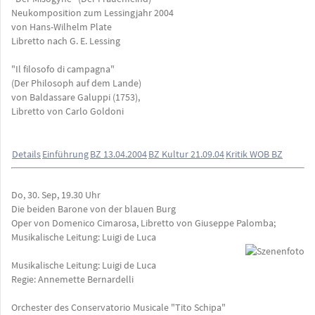
Neukomposition zum Lessingjahr 2004
von Hans-Wilhelm Plate
Libretto nach G. E. Lessing
"Il filosofo di campagna"
(Der Philosoph auf dem Lande)
von Baldassare Galuppi (1753),
Libretto von Carlo Goldoni
Details
Einführung
BZ 13.04.2004
BZ Kultur 21.09.04
Kritik WOB BZ
Do, 30. Sep, 19.30 Uhr
Die beiden Barone von der blauen Burg
Oper von Domenico Cimarosa, Libretto von Giuseppe Palomba;
Musikalische Leitung: Luigi de Luca
Musikalische Leitung: Luigi de Luca
Regie: Annemette Bernardelli
Orchester des Conservatorio Musicale "Tito Schipa"