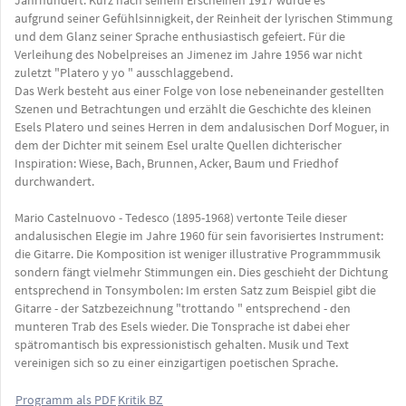
Jahrhundert. Kurz nach seinem Erscheinen 1917 wurde es
aufgrund seiner Gefühlsinnigkeit, der Reinheit der lyrischen Stimmung
und dem Glanz seiner Sprache enthusiastisch gefeiert. Für die
Verleihung des Nobelpreises an Jimenez im Jahre 1956 war nicht
zuletzt "Platero y yo " ausschlaggebend.
Das Werk besteht aus einer Folge von lose nebeneinander gestellten
Szenen und Betrachtungen und erzählt die Geschichte des kleinen
Esels Platero und seines Herren in dem andalusischen Dorf Moguer, in
dem der Dichter mit seinem Esel uralte Quellen dichterischer
Inspiration: Wiese, Bach, Brunnen, Acker, Baum und Friedhof
durchwandert.
Mario Castelnuovo - Tedesco (1895-1968) vertonte Teile dieser
andalusischen Elegie im Jahre 1960 für sein favorisiertes Instrument:
die Gitarre. Die Komposition ist weniger illustrative Programmmusik
sondern fängt vielmehr Stimmungen ein. Dies geschieht der Dichtung
entsprechend in Tonsymbolen: Im ersten Satz zum Beispiel gibt die
Gitarre - der Satzbezeichnung "trottando " entsprechend - den
munteren Trab des Esels wieder. Die Tonsprache ist dabei eher
spätromantisch bis expressionistisch gehalten. Musik und Text
vereinigen sich so zu einer einzigartigen poetischen Sprache.
Programm als PDF
Kritik BZ