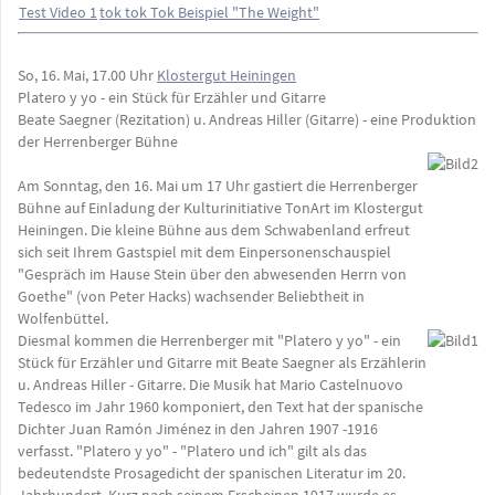
Test Video 1
tok tok Tok Beispiel "The Weight"
So, 16. Mai, 17.00 Uhr
Klostergut Heiningen
Platero y yo - ein Stück für Erzähler und Gitarre
Beate Saegner (Rezitation) u. Andreas Hiller (Gitarre) - eine Produktion
der Herrenberger Bühne
Am Sonntag, den 16. Mai um 17 Uhr gastiert die Herrenberger
Bühne auf Einladung der Kulturinitiative TonArt im Klostergut
Heiningen. Die kleine Bühne aus dem Schwabenland erfreut
sich seit Ihrem Gastspiel mit dem Einpersonenschauspiel
"Gespräch im Hause Stein über den abwesenden Herrn von
Goethe" (von Peter Hacks) wachsender Beliebtheit in
Wolfenbüttel.
Diesmal kommen die Herrenberger mit "Platero y yo" - ein
Stück für Erzähler und Gitarre mit Beate Saegner als Erzählerin
u. Andreas Hiller - Gitarre. Die Musik hat Mario Castelnuovo
Tedesco im Jahr 1960 komponiert, den Text hat der spanische
Dichter Juan Ramón Jiménez in den Jahren 1907 -1916
verfasst. "Platero y yo" - "Platero und ich" gilt als das
bedeutendste Prosagedicht der spanischen Literatur im 20.