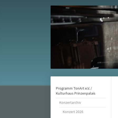
Programm TonArt e.V. /
Kulturhaus Prinzenpalais
Konzertarchiv
Konzert 2026