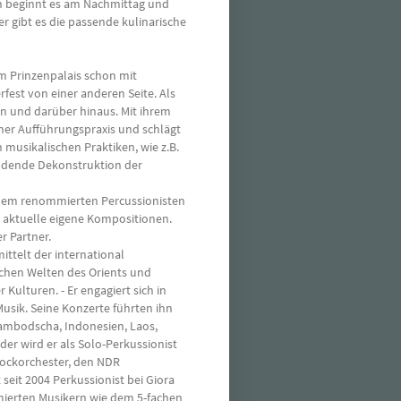
n beginnt es am Nachmittag und
 gibt es die passende kulinarische
im Prinzenpalais schon mit
fest von einer anderen Seite. Als
en und darüber hinaus. Mit ihrem
ner Aufführungspraxis und schlägt
musikalischen Praktiken, wie z.B.
findende Dekonstruktion der
 dem renommierten Percussionisten
 aktuelle eigene Kompositionen.
r Partner.
ittelt der international
chen Welten des Orients und
Kulturen. - Er engagiert sich in
Musik. Seine Konzerte führten ihn
Kambodscha, Indonesien, Laos,
eder wird er als Solo-Perkussionist
rockorchester, den NDR
seit 2004 Perkussionist bei Giora
mierten Musikern wie dem 5-fachen