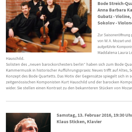
Bode Streich-Qua
Anna Barbara Kas
Gubatz - Violine,
Sokolov - Violon
Zur Saisoneröffnung p
von W. A. Mozart und
aufgeführte Komponi
Maddalena Laura L
Hauschild.
Solisten des „neuen barockorchesters berlin“ haben sich zum Bode Q
Kammermusik in historischer Aufführungspraxis: Neues trifft auf Altes, S
Konzept des Bode Quartetts. Das Motiv der Gegensätze spiegelt sich in 
zeitgenössischen Komponisten Kurt Hauschild und der barocken Komp
wider. Sie stellen einen Kontrast zu den bekannteren Stücken von Moza
Samstag, 13. Februar 2016,
19:30 Uh
Klaus Sticken, Klavier