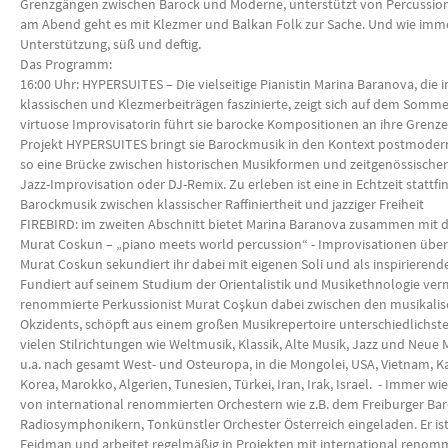
Grenzgängen zwischen Barock und Moderne, unterstützt von Percussio
am Abend geht es mit Klezmer und Balkan Folk zur Sache. Und wie immer
Unterstützung, süß und deftig.
Das Programm:
16:00 Uhr: HYPERSUITES – Die vielseitige Pianistin Marina Baranova, die 
klassischen und Klezmerbeiträgen faszinierte, zeigt sich auf dem Sommer
virtuose Improvisatorin führt sie barocke Kompositionen an ihre Grenz
Projekt HYPERSUITES bringt sie Barockmusik in den Kontext postmoder
so eine Brücke zwischen historischen Musikformen und zeitgenössischen 
Jazz-Improvisation oder DJ-Remix. Zu erleben ist eine in Echtzeit statt
Barockmusik zwischen klassischer Raffiniertheit und jazziger Freiheit
FIREBIRD: im zweiten Abschnitt bietet Marina Baranova zusammen mit
Murat Coskun – „piano meets world percussion“ - Improvisationen über
Murat Coskun sekundiert ihr dabei mit eigenen Soli und als inspirierende
Fundiert auf seinem Studium der Orientalistik und Musikethnologie verm
renommierte Perkussionist Murat Coşkun dabei zwischen den musikalis
Okzidents, schöpft aus einem großen Musikrepertoire unterschiedlichster 
vielen Stilrichtungen wie Weltmusik, Klassik, Alte Musik, Jazz und Neue 
u.a. nach gesamt West- und Osteuropa, in die Mongolei, USA, Vietnam, 
Korea, Marokko, Algerien, Tunesien, Türkei, Iran, Irak, Israel. - Immer wi
von international renommierten Orchestern wie z.B. dem Freiburger Ba
Radiosymphonikern, Tonkünstler Orchester Österreich eingeladen. Er ist 
Feidman und arbeitet regelmäßig in Projekten mit international renom