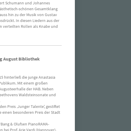
bert Schumann und Johannes
ästhetisch-schönen Gesamtklang
rauss hin zu der Musik von Gustav
usdrückt. In diesen Liedern aus der
 verteilten Rollen als Knabe und
g August Bibliothek
15 hinterließ die junge Anastasia
 Publikum. Mit einem großen
r Augusteerhalle der HAB. Neben
 Beethovens Waldsteinsonate und
.
n Preis ‚Junger Talente', gestiftet
ie einen besonderen Preis der Stadt
 “Bang & Olufsen PianoRAMA-
bei Prof. Arie Vardi (Hannover),