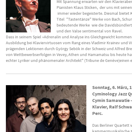
Mit Spannung erwarten wir den Klavierab
Pianisten Klaus Sticken, der uns mit sein
immer wieder begeisterte. Diesmal bietet 
Titel "Tastentänze" Werke von Bach, Schum
bedeutende Werke wie die Davidsbündlertä
und den Valse sentimental von Ravel.
Dass in seinem Spiel »Adrenalin und Analyse ins Gleichgewicht kommen« 
Ausbildung bei Klaviervirtuosen vom Rang eines Vladimir Krainev und Vit
prägenden Lektionen durch György Sebök in der Schweiz und Alfred Br
von Wettbewerbserfolgen in Vevey, Athen und Hamamatsu bis heute hat e
echter Lyriker und phänomenaler Architekt" (Tribune de Genève)einen ex
Sonntag, 6. März, 
Cyminology Jazz 
Cymin Samawatie - 
Klavier, Ralf Schwa
Perc.
Das Berliner Quartett 
kammermusikalische z