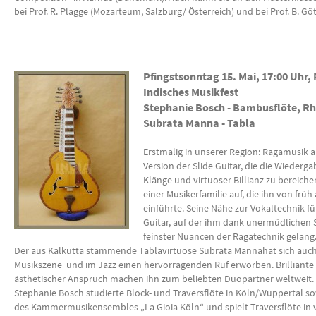
bei Prof. R. Plagge (Mozarteum, Salzburg/ Österreich) und bei Prof. B. Gö
Pfingstsonntag 15. Mai, 17:00 Uhr,
Indisches Musikfest
Stephanie Bosch - Bambusflöte, Rhi
Subrata Manna - Tabla
Erstmalig in unserer Region: Ragamusik 
Version der Slide Guitar, die die Wiederg
Klänge und virtuoser Billianz zu bereich
einer Musikerfamilie auf, die ihn von früh
einführte. Seine Nähe zur Vokaltechnik fü
Guitar, auf der ihm dank unermüdlichen 
feinster Nuancen der Ragatechnik gelang
Der aus Kalkutta stammende Tablavirtuose Subrata Mannahat sich auch 
Musikszene und im Jazz einen hervorragenden Ruf erworben. Brilliant
ästhetischer Anspruch machen ihn zum beliebten Duopartner weltweit.
Stephanie Bosch studierte Block- und Traversflöte in Köln/Wuppertal so
des Kammermusikensembles „La Gioia Köln“ und spielt Traversflöte in