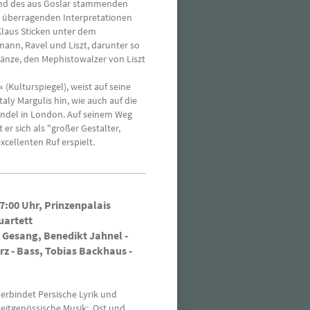
end des aus Goslar stammenden
en überragenden Interpretationen
Klaus Sticken unter dem
ann, Ravel und Liszt, darunter so
nze, den Mephistowalzer von Liszt
(Kulturspiegel), weist auf seine
aly Margulis hin, wie auch auf die
endel in London. Auf seinem Weg
r sich als "großer Gestalter,
cellenten Ruf erspielt.
17:00 Uhr, Prinzenpalais
Quartett
Gesang, Benedikt Jahnel -
rz - Bass, Tobias Backhaus -
verbindet Persische Lyrik und
eitgenössische Musik: Ost und