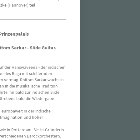
tzke (Hannover) teil.
 Prinzenpalais
tom Sarkar - Slide Guitar,
auf der Hanswaveena - der indischen
abe des Raga mit schillernden
ern vermag. Rhitom Sarkar wuchs in
 an in die musikalische Tradition
hrte ihn bald zur indischen Slide
Strebens bald die Wiedergabe
.
europaweit in der indische
e Imagination und hoher
wie in Rotterdam. Sie ist Gründerin
 verschiedenen Barockorchestern.