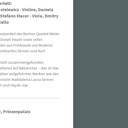
rtett:
telewicz - Violine,
Daniela
Stefano Macor - Viola, Dmitry
cello
räsentiert das Berliner Quartett Werke
 Joseph Haydn sowie selten
sten aus Frühklassik und Moderne:
ombardini Sirmen und Kurt
uartett zusammengefunden.
eltenes auf Bekanntes - das ist das
selten aufgeführten Werken wie des
onistin Maddalena Laura Sirmen
rt und Haydn dar.
r,
Prinzenpalais