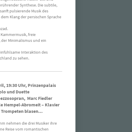
erührender Synthese. Die subtile,
anft pulsierende Musik des
s dem Klang der persischen Sprache
hzad.
e Kammermusik, freie
 der Minimalismus und ein
einfühlsame Interaktion des
schland zu sehen.
il, 19:30 Uhr, Prinzenpalais
olo und Duette
 Mezzosopran, Marc Fiedler
lle Hempel-Abromeit – Klavier
 Trompeten blasen...
mm nehmen die drei Musiker ihre
eine Reise vom romantischen