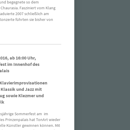
i und begegnete so dem
Chaurasia. Fasziniert vom Klang
aduierte 2007 schließlich am
nzerte führten sie bisher von
2016, ab 16:00 Uhr,
st im Innenhof des
alais
 Klavierimprovisationen
 Klassik und Jazz mit
ug sowie Klezmer und
lk
iesjährige Sommerfest am im
es Prinzenpalais hat TonArt wieder
elle Künstler gewinnen können. Mit