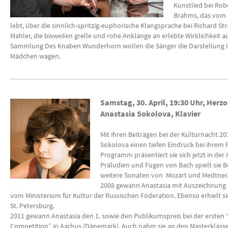
Kunstlied bei Ro
Brahms, das vom 
lebt, über die sinnlich-spritzig-euphorische Klangsprache bei Richard St
Mahler, die bisweilen grelle und rohe Anklänge an erlebte Wirklichkeit a
Sammlung Des Knaben Wunderhorn wollen die Sänger die Darstellung in
Mädchen wagen.
Samstag, 30. April,
19:30 Uhr,
Herzo
Anastasia Sokolova,
Klavier
Mit ihren Beiträgen bei der Kulturnacht 20
Sokolova einen tiefen Eindruck bei ihrem
Programm präsentiert sie sich jetzt in de
Präludien und Fugen von Bach spielt sie
weitere Sonaten von Mozart und Medtner
2008 gewann Anastasia mit Auszeichnung de
vom Ministerium für Kultur der Russischen Föderation. Ebenso erhielt s
St. Petersburg.
2011 gewann Anastasia den 1. sowie den Publikumspreis bei der ersten
Competition” in Aarhus (Dänemark). Auch nahm sie an den Masterklassen 