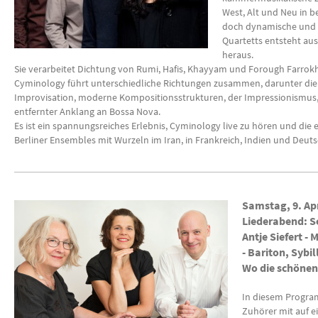
West, Alt und Neu in b
doch dynamische und s
Quartetts entsteht au
heraus.
Sie verarbeitet Dichtung von Rumi, Hafis, Khayyam und Forough Farrok
Cyminology führt unterschiedliche Richtungen zusammen, darunter di
Improvisation, moderne Kompositionsstrukturen, der Impressionismus,
entfernter Anklang an Bossa Nova.
Es ist ein spannungsreiches Erlebnis, Cyminology live zu hören und die 
Berliner Ensembles mit Wurzeln im Iran, in Frankreich, Indien und Deut
Samstag, 9. Apr
Liederabend: S
Antje Siefert -
- Bariton, Sybi
Wo die schönen
In diesem Progra
Zuhörer mit auf 