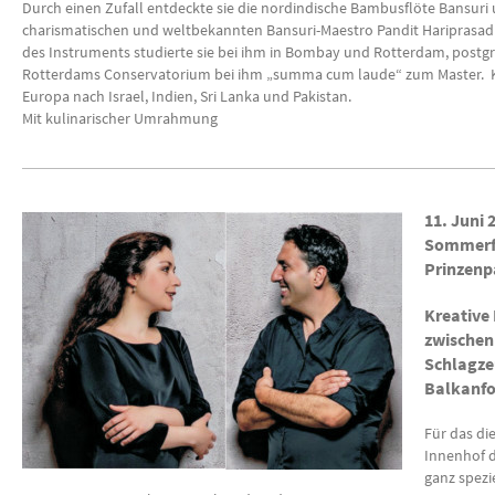
Durch einen Zufall entdeckte sie die nordindische Bambusflöte Bansur
charismatischen und weltbekannten Bansuri-Maestro Pandit Hariprasad 
des Instruments studierte sie bei ihm in Bombay und Rotterdam, postgr
Rotterdams Conservatorium bei ihm „summa cum laude“ zum Master. Ko
Europa nach Israel, Indien, Sri Lanka und Pakistan.
Mit kulinarischer Umrahmung
11. Juni 
Sommerfe
Prinzenp
Kreative
zwischen
Schlagze
Balkanfo
Für das d
Innenhof d
ganz spezi