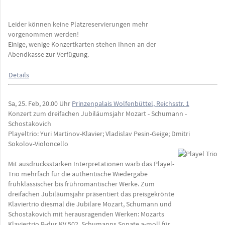
Leider können keine Platzreservierungen mehr
vorgenommen werden!
Einige, wenige Konzertkarten stehen Ihnen an der
Abendkasse zur Verfügung.
Details
Sa, 25. Feb, 20.00 Uhr
Prinzenpalais Wolfenbüttel, Reichsstr. 1
Konzert zum dreifachen Jubiläumsjahr Mozart - Schumann -
Schostakovich
Playeltrio: Yuri Martinov-Klavier; Vladislav Pesin-Geige; Dmitri
Sokolov-Violoncello
Mit ausdrucksstarken Interpretationen warb das Playel-
Trio mehrfach für die authentische Wiedergabe
frühklassischer bis frühromantischer Werke. Zum
dreifachen Jubiläumsjahr präsentiert das preisgekrönte
Klaviertrio diesmal die Jubilare Mozart, Schumann und
Schostakovich mit herausragenden Werken: Mozarts
Klaviertrio B-dur KV 502, Schumanns Sonate a-moll für