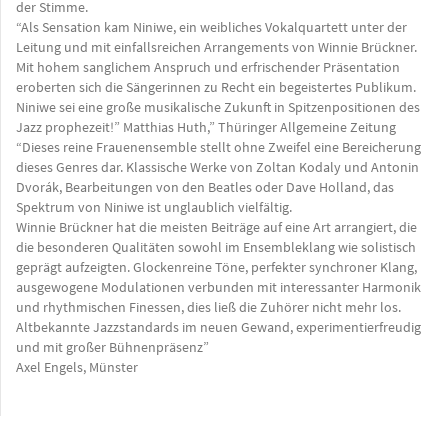
der Stimme.
“Als Sensation kam Niniwe, ein weibliches Vokalquartett unter der
Leitung und mit einfallsreichen Arrangements von Winnie Brückner.
Mit hohem sanglichem Anspruch und erfrischender Präsentation
eroberten sich die Sängerinnen zu Recht ein begeistertes Publikum.
Niniwe sei eine große musikalische Zukunft in Spitzenpositionen des
Jazz prophezeit!” Matthias Huth,” Thüringer Allgemeine Zeitung
“Dieses reine Frauenensemble stellt ohne Zweifel eine Bereicherung
dieses Genres dar. Klassische Werke von Zoltan Kodaly und Antonin
Dvorák, Bearbeitungen von den Beatles oder Dave Holland, das
Spektrum von Niniwe ist unglaublich vielfältig.
Winnie Brückner hat die meisten Beiträge auf eine Art arrangiert, die
die besonderen Qualitäten sowohl im Ensembleklang wie solistisch
geprägt aufzeigten. Glockenreine Töne, perfekter synchroner Klang,
ausgewogene Modulationen verbunden mit interessanter Harmonik
und rhythmischen Finessen, dies ließ die Zuhörer nicht mehr los.
Altbekannte Jazzstandards im neuen Gewand, experimentierfreudig
und mit großer Bühnenpräsenz”
Axel Engels, Münster