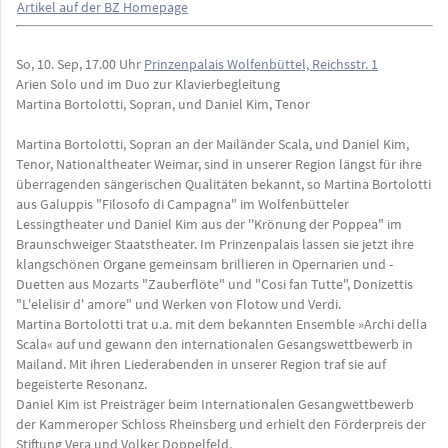
Artikel auf der BZ Homepage
So, 10. Sep, 17.00 Uhr
Prinzenpalais Wolfenbüttel, Reichsstr. 1
Arien Solo und im Duo zur Klavierbegleitung
Martina Bortolotti, Sopran, und Daniel Kim, Tenor
Martina Bortolotti, Sopran an der Mailänder Scala, und Daniel Kim,
Tenor, Nationaltheater Weimar, sind in unserer Region längst für ihre
überragenden sängerischen Qualitäten bekannt, so Martina Bortolotti
aus Galuppis "Filosofo di Campagna" im Wolfenbütteler
Lessingtheater und Daniel Kim aus der ''Krönung der Poppea" im
Braunschweiger Staatstheater. Im Prinzenpalais lassen sie jetzt ihre
klangschönen Organe gemeinsam brillieren in Opernarien und -
Duetten aus Mozarts "Zauberflöte" und "Cosi fan Tutte", Donizettis
"L'elelisir d' amore" und Werken von Flotow und Verdi.
Martina Bortolotti trat u.a. mit dem bekannten Ensemble »Archi della
Scala« auf und gewann den internationalen Gesangswettbewerb in
Mailand. Mit ihren Liederabenden in unserer Region traf sie auf
begeisterte Resonanz.
Daniel Kim ist Preisträger beim Internationalen Gesangwettbewerb
der Kammeroper Schloss Rheinsberg und erhielt den Förderpreis der
Stiftung Vera und Volker Doppelfeld.