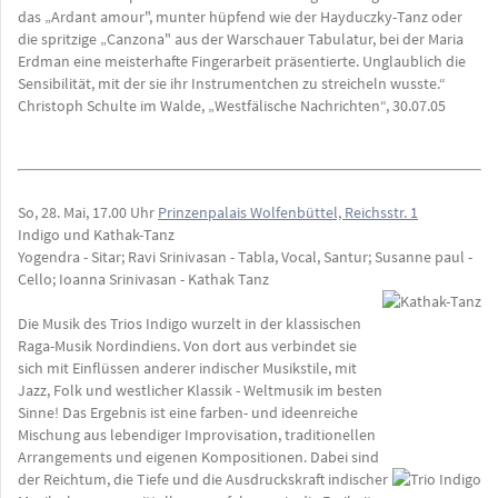
das „Ardant amour", munter hüpfend wie der Hayduczky-Tanz oder
die spritzige „Canzona" aus der Warschauer Tabulatur, bei der Maria
Erdman eine meisterhafte Fingerarbeit präsentierte. Unglaublich die
Sensibilität, mit der sie ihr Instrumentchen zu streicheln wusste.“
Christoph Schulte im Walde, „Westfälische Nachrichten“, 30.07.05
So, 28. Mai, 17.00 Uhr
Prinzenpalais Wolfenbüttel, Reichsstr. 1
Indigo und Kathak-Tanz
Yogendra - Sitar; Ravi Srinivasan - Tabla, Vocal, Santur; Susanne paul -
Cello; Ioanna Srinivasan - Kathak Tanz
Die Musik des Trios Indigo wurzelt in der klassischen
Raga-Musik Nordindiens. Von dort aus verbindet sie
sich mit Einflüssen anderer indischer Musikstile, mit
Jazz, Folk und westlicher Klassik - Weltmusik im besten
Sinne! Das Ergebnis ist eine farben- und ideenreiche
Mischung aus lebendiger Improvisation, traditionellen
Arrangements und eigenen Kompositionen. Dabei sind
der Reichtum, die Tiefe und die Ausdruckskraft indischer