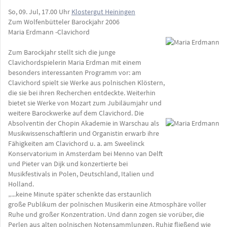
So, 09. Jul, 17.00 Uhr
Klostergut Heiningen
Zum Wolfenbütteler Barockjahr 2006
Maria Erdmann -Clavichord
Zum Barockjahr stellt sich die junge
Clavichordspielerin Maria Erdman mit einem
besonders interessanten Programm vor: am
Clavichord spielt sie Werke aus polnischen Klöstern,
die sie bei ihren Recherchen entdeckte. Weiterhin
bietet sie Werke von Mozart zum Jubiläumjahr und
weitere Barockwerke auf dem Clavichord. Die
Absolventin der Chopin Akademie in Warschau als
Musikwissenschaftlerin und Organistin erwarb ihre
Fähigkeiten am Clavichord u. a. am Sweelinck
Konservatorium in Amsterdam bei Menno van Delft
und Pieter van Dijk und konzertierte bei
Musikfestivals in Polen, Deutschland, Italien und
Holland.
„...keine Minute später schenkte das erstaunlich
große Publikum der polnischen Musikerin eine Atmosphäre voller
Ruhe und großer Konzentration. Und dann zogen sie vorüber, die
Perlen aus alten polnischen Notensammlungen. Ruhig fließend wie