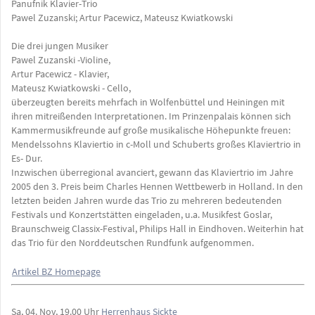
Panufnik Klavier-Trio
Pawel Zuzanski; Artur Pacewicz, Mateusz Kwiatkowski
Die drei jungen Musiker
Pawel Zuzanski -Violine,
Artur Pacewicz - Klavier,
Mateusz Kwiatkowski - Cello,
überzeugten bereits mehrfach in Wolfenbüttel und Heiningen mit
ihren mitreißenden Interpretationen. Im Prinzenpalais können sich
Kammermusikfreunde auf große musikalische Höhepunkte freuen:
Mendelssohns Klaviertio in c-Moll und Schuberts großes Klaviertrio in
Es- Dur.
Inzwischen überregional avanciert, gewann das Klaviertrio im Jahre
2005 den 3. Preis beim Charles Hennen Wettbewerb in Holland. In den
letzten beiden Jahren wurde das Trio zu mehreren bedeutenden
Festivals und Konzertstätten eingeladen, u.a. Musikfest Goslar,
Braunschweig Classix-Festival, Philips Hall in Eindhoven. Weiterhin hat
das Trio für den Norddeutschen Rundfunk aufgenommen.
Artikel BZ Homepage
Sa, 04. Nov, 19.00 Uhr
Herrenhaus Sickte