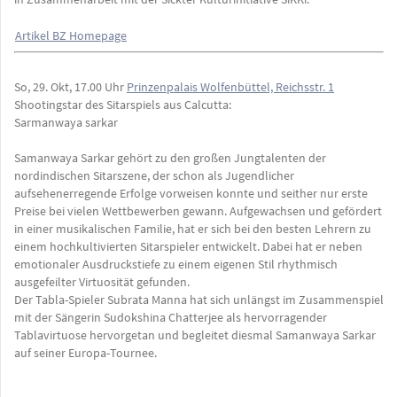
Artikel BZ Homepage
So, 29. Okt, 17.00 Uhr
Prinzenpalais Wolfenbüttel, Reichsstr. 1
Shootingstar des Sitarspiels aus Calcutta:
Sarmanwaya sarkar
Samanwaya Sarkar gehört zu den großen Jungtalenten der
nordindischen Sitarszene, der schon als Jugendlicher
aufsehenerregende Erfolge vorweisen konnte und seither nur erste
Preise bei vielen Wettbewerben gewann. Aufgewachsen und gefördert
in einer musikalischen Familie, hat er sich bei den besten Lehrern zu
einem hochkultivierten Sitarspieler entwickelt. Dabei hat er neben
emotionaler Ausdruckstiefe zu einem eigenen Stil rhythmisch
ausgefeilter Virtuosität gefunden.
Der Tabla-Spieler Subrata Manna hat sich unlängst im Zusammenspiel
mit der Sängerin Sudokshina Chatterjee als hervorragender
Tablavirtuose hervorgetan und begleitet diesmal Samanwaya Sarkar
auf seiner Europa-Tournee.