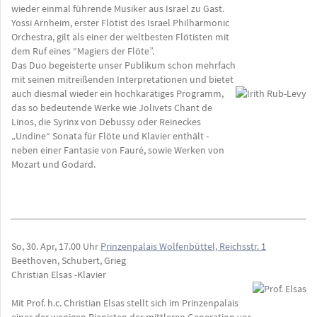
wieder einmal führende Musiker aus Israel zu Gast.
Yossi Arnheim, erster Flötist des Israel Philharmonic
Orchestra, gilt als einer der weltbesten Flötisten mit
dem Ruf eines “Magiers der Flöte”.
Das Duo begeisterte unser Publikum schon mehrfach
mit seinen mitreißenden Interpretationen und bietet
auch diesmal wieder ein hochkarätiges Programm,
das so bedeutende Werke wie Jolivets Chant de
Linos, die Syrinx von Debussy oder Reineckes
„Undine“ Sonata für Flöte und Klavier enthält -
neben einer Fantasie von Fauré, sowie Werken von
Mozart und Godard.
So, 30. Apr, 17.00 Uhr
Prinzenpalais Wolfenbüttel, Reichsstr. 1
Beethoven, Schubert, Grieg
Christian Elsas -Klavier
Mit Prof. h.c. Christian Elsas stellt sich im Prinzenpalais
einer der wenigen Pianisten der mittleren Generation vor,