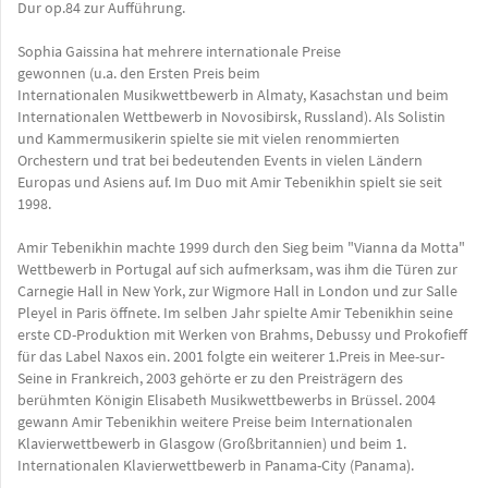
Dur op.84 zur Aufführung.
Sophia Gaissina hat mehrere internationale Preise
gewonnen (u.a. den Ersten Preis beim
Internationalen Musikwettbewerb in Almaty, Kasachstan und beim
Internationalen Wettbewerb in Novosibirsk, Russland). Als Solistin
und Kammermusikerin spielte sie mit vielen renommierten
Orchestern und trat bei bedeutenden Events in vielen Ländern
Europas und Asiens auf. Im Duo mit Amir Tebenikhin spielt sie seit
1998.
Amir Tebenikhin machte 1999 durch den Sieg beim "Vianna da Motta"
Wettbewerb in Portugal auf sich aufmerksam, was ihm die Türen zur
Carnegie Hall in New York, zur Wigmore Hall in London und zur Salle
Pleyel in Paris öffnete. Im selben Jahr spielte Amir Tebenikhin seine
erste CD-Produktion mit Werken von Brahms, Debussy und Prokofieff
für das Label Naxos ein. 2001 folgte ein weiterer 1.Preis in Mee-sur-
Seine in Frankreich, 2003 gehörte er zu den Preisträgern des
berühmten Königin Elisabeth Musikwettbewerbs in Brüssel. 2004
gewann Amir Tebenikhin weitere Preise beim Internationalen
Klavierwettbewerb in Glasgow (Großbritannien) und beim 1.
Internationalen Klavierwettbewerb in Panama-City (Panama).