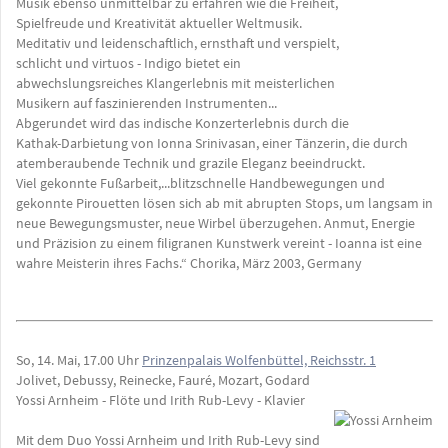
Musik ebenso unmittelbar zu erfahren wie die Freiheit,
Spielfreude und Kreativität aktueller Weltmusik.
Meditativ und leidenschaftlich, ernsthaft und verspielt,
schlicht und virtuos - Indigo bietet ein
abwechslungsreiches Klangerlebnis mit meisterlichen
Musikern auf faszinierenden Instrumenten...
Abgerundet wird das indische Konzerterlebnis durch die
Kathak-Darbietung von Ionna Srinivasan, einer Tänzerin, die durch
atemberaubende Technik und grazile Eleganz beeindruckt.
Viel gekonnte Fußarbeit,...blitzschnelle Handbewegungen und
gekonnte Pirouetten lösen sich ab mit abrupten Stops, um langsam in
neue Bewegungsmuster, neue Wirbel überzugehen. Anmut, Energie
und Präzision zu einem filigranen Kunstwerk vereint - Ioanna ist eine
wahre Meisterin ihres Fachs.“ Chorika, März 2003, Germany
So, 14. Mai, 17.00 Uhr
Prinzenpalais Wolfenbüttel, Reichsstr. 1
Jolivet, Debussy, Reinecke, Fauré, Mozart, Godard
Yossi Arnheim - Flöte und Irith Rub-Levy - Klavier
Mit dem Duo Yossi Arnheim und Irith Rub-Levy sind