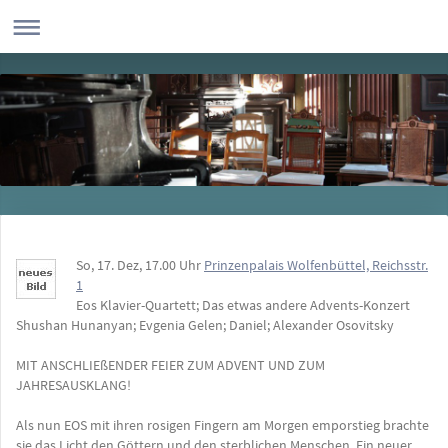
So, 17. Dez, 17.00 Uhr
Prinzenpalais Wolfenbüttel, Reichsstr.
1
Eos Klavier-Quartett; Das etwas andere Advents-Konzert
Shushan Hunanyan; Evgenia Gelen; Daniel; Alexander Osovitsky
MIT ANSCHLIEßENDER FEIER ZUM ADVENT UND ZUM
JAHRESAUSKLANG!
Als nun EOS mit ihren rosigen Fingern am Morgen emporstieg brachte
sie das Licht den Göttern und den sterblichen Menschen. Ein neuer