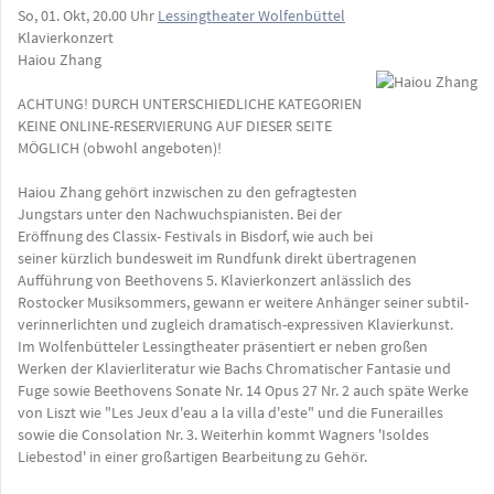
So, 01. Okt, 20.00 Uhr
Lessingtheater Wolfenbüttel
Klavierkonzert
Haiou Zhang
ACHTUNG! DURCH UNTERSCHIEDLICHE KATEGORIEN
KEINE ONLINE-RESERVIERUNG AUF DIESER SEITE
MÖGLICH (obwohl angeboten)!
Haiou Zhang gehört inzwischen zu den gefragtesten
Jungstars unter den Nachwuchspianisten. Bei der
Eröffnung des Classix- Festivals in Bisdorf, wie auch bei
seiner kürzlich bundesweit im Rundfunk direkt übertragenen
Aufführung von Beethovens 5. Klavierkonzert anlässlich des
Rostocker Musiksommers, gewann er weitere Anhänger seiner subtil-
verinnerlichten und zugleich dramatisch-expressiven Klavierkunst.
Im Wolfenbütteler Lessingtheater präsentiert er neben großen
Werken der Klavierliteratur wie Bachs Chromatischer Fantasie und
Fuge sowie Beethovens Sonate Nr. 14 Opus 27 Nr. 2 auch späte Werke
von Liszt wie "Les Jeux d'eau a la villa d'este" und die Funerailles
sowie die Consolation Nr. 3. Weiterhin kommt Wagners 'Isoldes
Liebestod' in einer großartigen Bearbeitung zu Gehör.