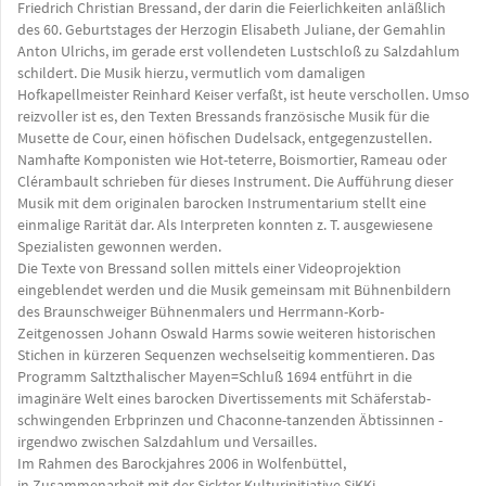
Friedrich Christian Bressand, der darin die Feierlichkeiten anläßlich
des 60. Geburtstages der Herzogin Elisabeth Juliane, der Gemahlin
Anton Ulrichs, im gerade erst vollendeten Lustschloß zu Salzdahlum
schildert. Die Musik hierzu, vermutlich vom damaligen
Hofkapellmeister Reinhard Keiser verfaßt, ist heute verschollen. Umso
reizvoller ist es, den Texten Bressands französische Musik für die
Musette de Cour, einen höfischen Dudelsack, entgegenzustellen.
Namhafte Komponisten wie Hot-teterre, Boismortier, Rameau oder
Clérambault schrieben für dieses Instrument. Die Aufführung dieser
Musik mit dem originalen barocken Instrumentarium stellt eine
einmalige Rarität dar. Als Interpreten konnten z. T. ausgewiesene
Spezialisten gewonnen werden.
Die Texte von Bressand sollen mittels einer Videoprojektion
eingeblendet werden und die Musik gemeinsam mit Bühnenbildern
des Braunschweiger Bühnenmalers und Herrmann-Korb-
Zeitgenossen Johann Oswald Harms sowie weiteren historischen
Stichen in kürzeren Sequenzen wechselseitig kommentieren. Das
Programm Saltzthalischer Mayen=Schluß 1694 entführt in die
imaginäre Welt eines barocken Divertissements mit Schäferstab-
schwingenden Erbprinzen und Chaconne-tanzenden Äbtissinnen -
irgendwo zwischen Salzdahlum und Versailles.
Im Rahmen des Barockjahres 2006 in Wolfenbüttel,
in Zusammenarbeit mit der Sickter Kulturinitiative SiKKi.