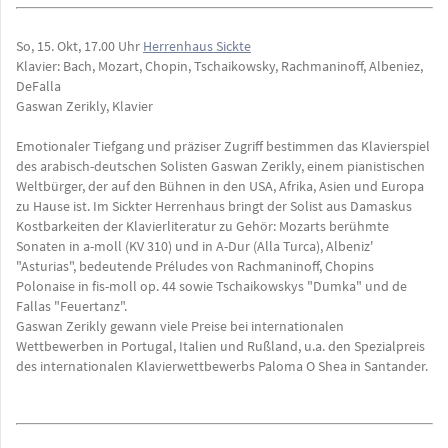
So, 15. Okt, 17.00 Uhr
Herrenhaus Sickte
Klavier: Bach, Mozart, Chopin, Tschaikowsky, Rachmaninoff, Albeniez,
DeFalla
Gaswan Zerikly, Klavier
Emotionaler Tiefgang und präziser Zugriff bestimmen das Klavierspiel
des arabisch-deutschen Solisten Gaswan Zerikly, einem pianistischen
Weltbürger, der auf den Bühnen in den USA, Afrika, Asien und Europa
zu Hause ist. Im Sickter Herrenhaus bringt der Solist aus Damaskus
Kostbarkeiten der Klavierliteratur zu Gehör: Mozarts berühmte
Sonaten in a-moll (KV 310) und in A-Dur (Alla Turca), Albeniz'
"Asturias", bedeutende Préludes von Rachmaninoff, Chopins
Polonaise in fis-moll op. 44 sowie Tschaikowskys "Dumka" und de
Fallas "Feuertanz".
Gaswan Zerikly gewann viele Preise bei internationalen
Wettbewerben in Portugal, Italien und Rußland, u.a. den Spezialpreis
des internationalen Klavierwettbewerbs Paloma O Shea in Santander.