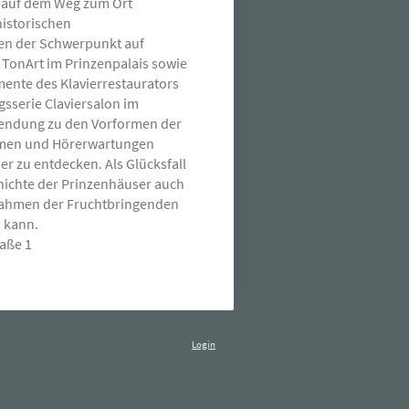
e auf dem Weg zum Ort
historischen
ben der Schwerpunkt auf
 TonArt im Prinzenpalais sowie
mente des Klavierrestaurators
sserie Claviersalon im
wendung zu den Vorformen der
rmen und Hörerwartungen
er zu entdecken. Als Glücksfall
hichte der Prinzenhäuser auch
 Rahmen der Fruchtbringenden
n kann.
raße 1
Login