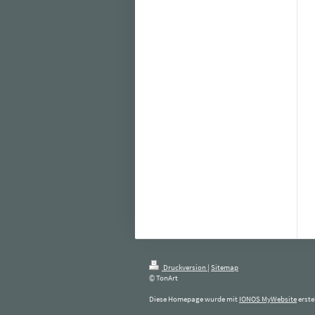
Druckversion
|
Sitemap
© TonArt
Diese Homepage wurde mit
IONOS MyWebsite
erstel