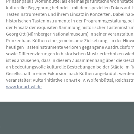
Prinzenpalais Wolfenbüttel als ehemalige fürstliche Wohnstätt
kultureller Begegnung befindet - mit dem speziellen Fokus auf 
Tasteninstrumenten und ihrem Einsatz in Konzerten. Dabei ha
historischen Tasteninstrumente in der Programmgestaltung bei
der Einsatz der exquisiten Sammlung historischer Tasteninstru
Georg Ott (Nürnberger Nationalmuseum) in seiner Veranstaltung
Prinzenhaus Köthen eine gemeinsame Zielsetzung: In der Hin
heutigen Tasteninstrumente verloren gegangene Ausdrucksfo
sowie Differenzierungen in historischen Musiziertechniken wied
ist es anzusehen, dass in diesem Zusammenhang über die Gesc
an bedeutungsvolle kulturelle Bestrebungen beider Städte im
Gesellschaft in einer Exkursion nach Köthen angeknüpft werde
Veranstalter: Kulturinitiative TonArt e. V. Wolfenbüttel, Reichsst
www.tonart-wf.de
lt.