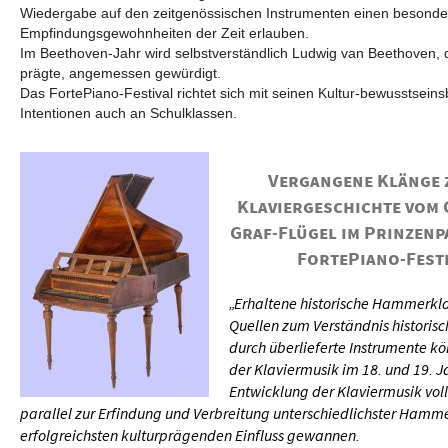
Wiedergabe auf den zeitgenössischen Instrumenten einen besondere
Empfindungsgewohnheiten der Zeit erlauben.
Im Beethoven-Jahr wird selbstverständlich Ludwig van Beethoven, d
prägte, angemessen gewürdigt.
Das FortePiano-Festival richtet sich mit seinen Kultur-bewusstsei
Intentionen auch an Schulklassen.
Vergangene Klänge 
Klaviergeschichte vom 
Graf-Flügel im Prinzenp
FortePiano-Festi
„Erhaltene historische Hammerkla
Quellen zum Verständnis historisc
durch überlieferte Instrumente k
der Klaviermusik im 18. und 19. J
Entwicklung der Klaviermusik voll
parallel zur Erfindung und Verbreitung unterschiedlichster Hamm
erfolgreichsten kulturprägenden Einfluss gewannen.