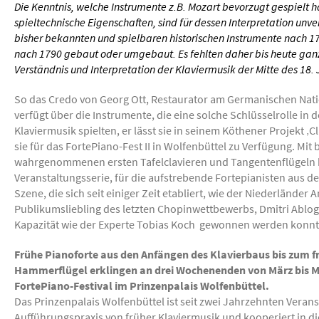
Die Kenntnis, welche Instrumente z.B. Mozart bevorzugt gespielt h
spieltechnische Eigenschaften, sind für dessen Interpretation unve
bisher bekannten und spielbaren historischen Instrumente nach 
nach 1790 gebaut oder umgebaut. Es fehlten daher bis heute gan
Verständnis und Interpretation der Klaviermusik der Mitte des 18. 
So das Credo von Georg Ott, Restaurator am Germanischen Na
verfügt über die Instrumente, die eine solche Schlüsselrolle in 
Klaviermusik spielten, er lässt sie in seinem Köthener Projekt ‚Cl
sie für das FortePiano-Fest II in Wolfenbüttel zu Verfügung. Mit
wahrgenommenen ersten Tafelclavieren und Tangentenflügeln b
Veranstaltungsserie, für die aufstrebende Fortepianisten aus d
Szene, die sich seit einiger Zeit etabliert, wie der Niederländer
Publikumsliebling des letzten Chopinwettbewerbs, Dmitri Ablog
Kapazität wie der Experte Tobias Koch gewonnen werden konnt
Frühe Pianoforte aus den Anfängen des Klavierbaus bis zum 
Hammerflügel erklingen an drei Wochenenden von März bis M
FortePiano-Festival im Prinzenpalais Wolfenbüttel.
Das Prinzenpalais Wolfenbüttel ist seit zwei Jahrzehnten Veranst
Aufführungspraxis von früher Klaviermusik und kooperiert in 