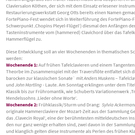
Claviersalon Köthen, der sich mit dem Einsatz erlesener Instru
Restaurierungswerkstatt Georg Otts bereits einen Namen gemach
FortePiano-Fest wendet sich in Weiterführung des FortePiano-Fe
Schwerpunkt ‚Chopins Pleyel-Flügel‘) diesmal den Anfängen de
Tasteninstrumente vom (hammered) Clavichord über das Tafelk
Hammerflügel zu.
Diese Entwicklung soll an vier Wochenenden in thematischen 
werden:
Wochenende 1:
Auf frühen Tafelclavieren und einem Tangenten
Theorbe im Zusammenspiel mit der Traversflöte entfaltet sich d
barocken zur klassischen Sonate` mit
Anders Muskens
– Tafelcla
und
John Martling
- Laute. Am Sonntag erklingen unter dem Tite
Klassik bis zur Frühromantik, wie Schuberts Variationenwerk ‚
Mendelssohns ‚Lieder ohne Worte‘.
Wochenende 2:
Frühklassik/Sturm und Drang:
Sylvia Ackerman
originale Hammerclaviere der Mozart-Zeit aus der Sammlung Ge
das ‚Clavecin Royal‘, eine der berühmtesten mitteldeutschen I
den nur ganz wenige erhalten sind, zwei davon in der Sammlung d
und klanglich gelten diese Instrumente als Perlen des frühen Kl