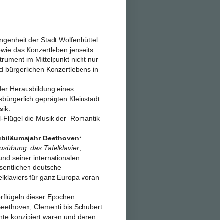
angenheit der Stadt Wolfenbüttel
wie das Konzertleben jenseits
rument im Mittelpunkt nicht nur
 bürgerlichen Konzertlebens in
 der Herausbildung eines
sbürgerlich geprägten Kleinstadt
sik.
l-Flügel die Musik der Romantik
ubiläumsjahr Beethoven‘
ausübung
:
das Tafelklavier
,
und seiner internationalen
sentlichen deutsche
elklaviers für ganz Europa voran
rflügeln dieser Epochen
eethoven, Clementi bis Schubert
nte konzipiert waren und deren