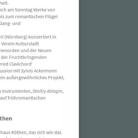
heit.
Koch am Sonntag Werke von
bis zum romantischen Flügel
Klang- und
il
(Nürnberg) konzertiert in
Verein Kulturstadt
umenorden und der Neuen
n der Fruchtbringenden
ered Clavichord‘
ussion
mit
Sylvia Ackermann
ein außergewöhnliches Projekt,
n Instrumenten,
Dmitry Ablogin
,
 auf frühromantischen
öthen
haus Köthen, das sich wie das