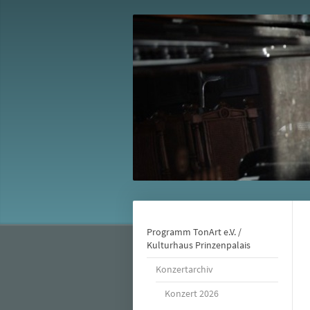
Programm TonArt e.V. /
Kulturhaus Prinzenpalais
Konzertarchiv
Konzert 2026