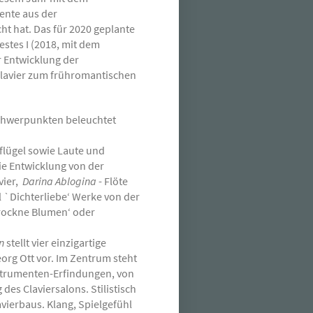
mente aus der
t hat. Das für 2020 geplante
stes I (2018, mit dem
r Entwicklung der
lavier zum frühromantischen
Schwerpunkten beleuchtet
flügel sowie Laute und
ie Entwicklung von der
vier,
Darina Ablogina
- Flöte
l `Dichterliebe‘ Werke von der
Trockne Blumen‘ oder
n
stellt vier einzigartige
org Ott vor. Im Zentrum steht
nstrumenten-Erfindungen, von
es Claviersalons. Stilistisch
avierbaus. Klang, Spielgefühl