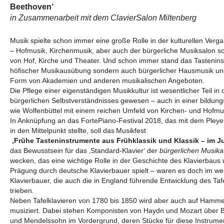
Beethoven‘
in Zusammenarbeit mit dem ClavierSalon Miltenberg
Musik spielte schon immer eine große Rolle in der kulturellen Verg
– Hofmusik, Kirchenmusik, aber auch der bürgerliche Musiksalon so
von Hof, Kirche und Theater. Und schon immer stand das Tasteninst
höfischer Musikausübung sondern auch bürgerlicher Hausmusik und
Form von Akademien und anderen musikalischen Angeboten.
Die Pflege einer eigenständigen Musikkultur ist wesentlicher Teil in
bürgerlichen Selbstverständnisses gewesen – auch in einer bildung
wie Wolfenbüttel mit einem reichen Umfeld von Kirchen- und Hofmu
In Anknüpfung an das FortePiano-Festival 2018, das mit dem Pleye
in den Mittelpunkt stellte, soll das
Musikfest
‚Frühe Tasteninstrumente aus Frühklassik und Klassik – im J
das Bewusstsein für das ‚Standard-Klavier‘ der
bürgerlichen Musik
wecken, das eine wichtige Rolle in der Geschichte des Klavierbaus 
Prägung durch deutsche Klavierbauer spielt – waren es doch im we
Klavierbauer, die auch die in England führende Entwicklung des Taf
trieben.
Neben Tafelklavieren von 1780 bis 1850 wird aber auch auf Hamme
musiziert. Dabei stehen Komponisten von Haydn und Mozart über B
und Mendelssohn im Vordergrund, deren Stücke für diese Instrume