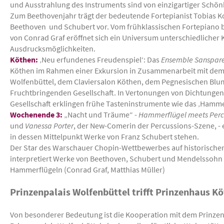
und Ausstrahlung des Instruments sind von einzigartiger Schön
Zum Beethovenjahr trägt der bedeutende Fortepianist Tobias 
Beethoven und Schubert vor. Vom frühklassischen Fortepiano 
von Conrad Graf eröffnet sich ein Universum unterschiedlicher 
Ausdrucksmöglichkeiten.
Köthen:
‚Neu erfundenes Freudenspiel‘: Das
Ensemble Sanspare
Köthen im Rahmen einer Exkursion in Zusammenarbeit mit dem 
Wolfenbüttel, dem Claviersalon Köthen, dem Pegnesischen Bl
Fruchtbringenden Gesellschaft. In Vertonungen von Dichtunge
Gesellschaft erklingen frühe Tasteninstrumente wie das ‚Hamm
Wochenende 3:
„Nacht und Träume“ -
Hammerflügel
meets Perc
und
Vanessa Porter
, der New-Comerin der Percussions-Szene, - 
in dessen Mittelpunkt Werke von Franz Schubert stehen.
Der Star des Warschauer Chopin-Wettbewerbes auf historische
interpretiert Werke von Beethoven, Schubert und Mendelssohn
Hammerflügeln (Conrad Graf, Matthias Müller)
Prinzenpalais Wolfenbüttel trifft Prinzenhaus K
Von besonderer Bedeutung ist die Kooperation mit dem Prinzen