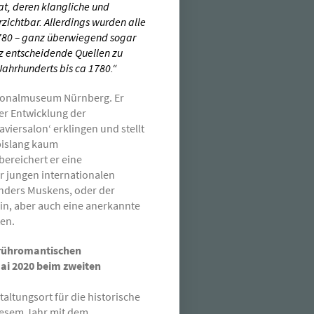
at, deren klangliche und
rzichtbar. Allerdings wurden alle
1780 – ganz überwiegend sogar
z entscheidende Quellen zu
Jahrhunderts bis ca 1780.“
tionalmuseum Nürnberg. Er
der Entwicklung der
aviersalon‘ erklingen und stellt
 bislang kaum
ereichert er eine
er jungen internationalen
 Anders Muskens, oder der
in, aber auch eine anerkannte
en.
frühromantischen
ai 2020 beim zweiten
altungsort für die historische
diesem Jahr mit dem